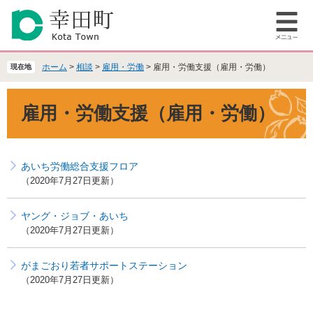
ペ
メ
ー
ニ
メ
ジ
ュ
ニ
の
ー
ュ
先
を
ホーム
>
相談
>
雇用・労働
>
雇用・労働支援（雇用・労働）
現在地
ー
頭
飛
で
ば
本
雇用・労働支援（雇用・労働）
す
し
文
。
て
本
文
あいち労働総合支援フロア
へ
2020年7月27日更新
ヤング・ジョブ・あいち
2020年7月27日更新
がまごおり若者サポートステーション
2020年7月27日更新