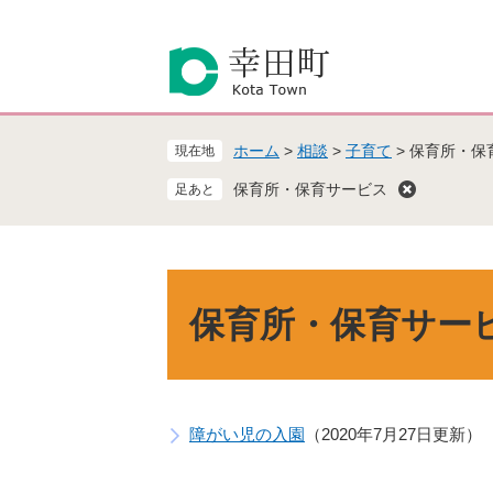
ペ
メ
ー
ニ
ジ
ュ
の
ー
先
を
頭
飛
ホーム
>
相談
>
子育て
>
保育所・保
現在地
で
ば
す
し
保育所・保育サービス
。
て
本
文
へ
本
文
保育所・保育サー
障がい児の入園
2020年7月27日更新