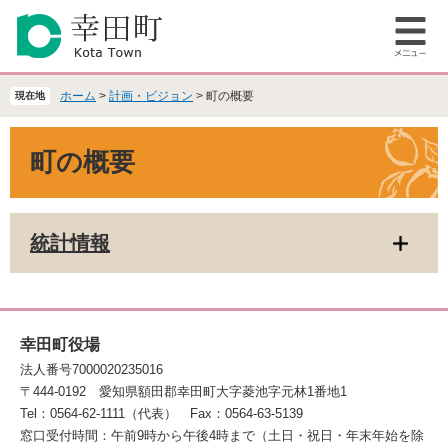
ペ
メ
ー
ニ
メ
ジ
ュ
ニ
の
ー
ュ
先
を
ホーム
>
計画・ビジョン
>
町の概要
現在地
ー
頭
飛
で
ば
本
町の概要
す
し
文
。
て
本
文
統計情報
へ
幸田町役場
法人番号7000020235016
〒444-0192
愛知県額田郡幸田町大字菱池字元林1番地1
Tel：0564-62-1111（代表）
Fax：0564-63-5139
窓口受付時間：午前9時から午後4時まで（土日・祝日・年末年始を除